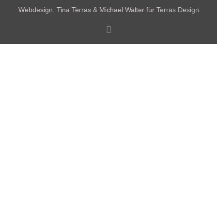
Webdesign: Tina Terras & Michael Walter für
Terras Design
Facebook