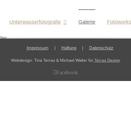
Unterwasserfotografie
Galerie
Fotowork
lter
Impressum
Haftung
Datenschutz
Webdesign: Tina Terras & Michael Walter für
Terras Design
Facebook