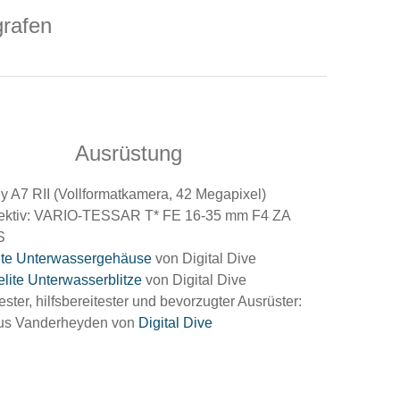
grafen
Ausrüstung
y A7 RII (Vollformatkamera, 42 Megapixel)
ektiv: VARIO-TESSAR T* FE 16-35 mm F4 ZA
S
lite Unterwassergehäuse
von Digital Dive
kelite Unterwasserblitze
von Digital Dive
ester, hilfsbereitester und bevorzugter Ausrüster:
us Vanderheyden von
Digital Dive