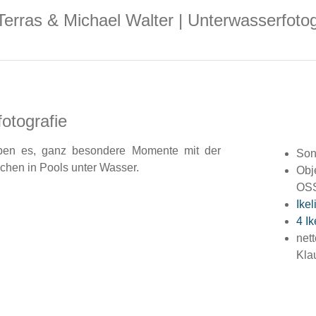
Terras & Michael Walter | Unterwasserfoto
otografie
ieben es, ganz besondere Momente mit der
Son
schen in Pools unter Wasser.
Obj
OS
Ike
4 I
nett
Kla