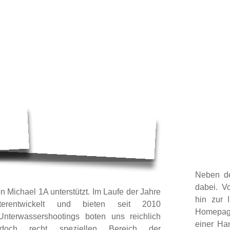
Neben de
dabei. V
n Michael 1A unterstützt. Im Laufe der Jahre
hin zur I
terentwickelt und bieten seit 2010
Homepage
Unterwassershootings boten uns reichlich
einer Ha
doch recht speziellen Bereich der