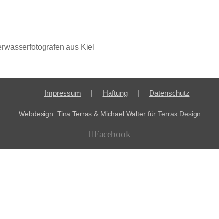
erwasserfotografen aus Kiel
Impressum
Haftung
Datenschutz
Webdesign: Tina Terras & Michael Walter für
Terras Design
Facebook