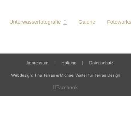
Unterwasserfotografie
Galerie
Fotowork
Impressum
Haftung
Datenschutz
Webdesign: Tina Terras & Michael Walter für
Terras Design
Facebook